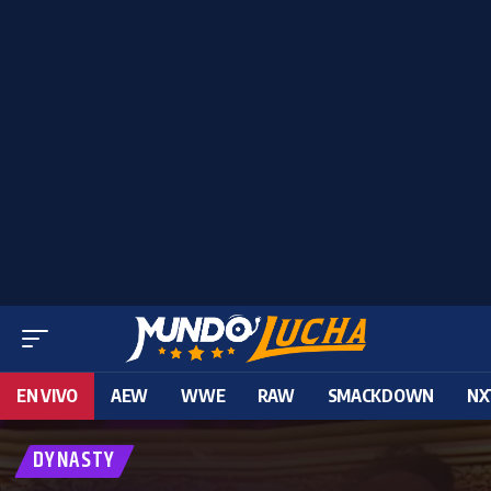
EN VIVO
AEW
WWE
RAW
SMACKDOWN
NX
DYNASTY