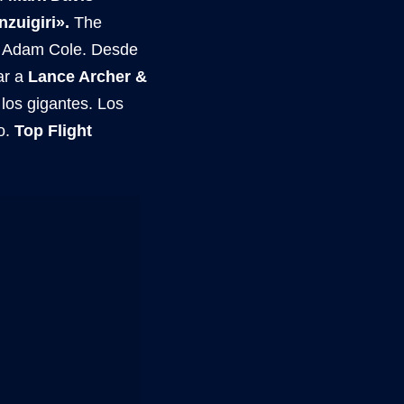
nzuigiri».
The
r Adam Cole. Desde
ar a
Lance Archer &
 los gigantes. Los
o.
Top Flight