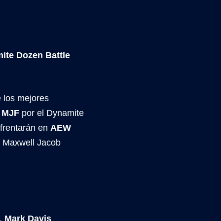
ite Dozen Battle
e los mejores
e
MJF
por el Dynamite
nfrentarán en
AEW
a Maxwell Jacob
o.
Mark Davis