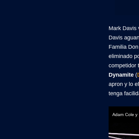
Mark Davis 
Davis aguan
Familia Don 
eliminado p
competidor t
Dynamite
(
apron y lo e
tenga facili