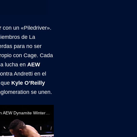
r
con un «Piledriver».
miembros de La
uerdas para no ser
propio con Cage. Cada
 la lucha en
AEW
ntra Andretti en el
a que
Kyle O’Reilly
nglomeration se unen.
Adam Cole y Kyle O'Reilly ganan el Dynamite Dozen Battle Royal y se enfrentarán en AEW Dynamite Winter Is Coming 2024