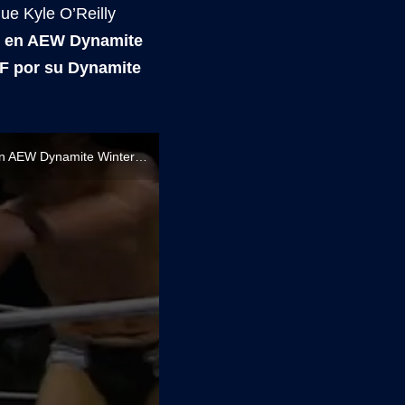
ue Kyle O’Reilly
án en AEW Dynamite
JF por su Dynamite
Adam Cole y Kyle O'Reilly ganan el Dynamite Dozen Battle Royal y se enfrentarán en AEW Dynamite Winter Is Coming 2024