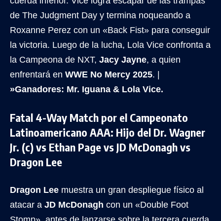
cuerda inferior. Vice logra escapar de las trampas
de The Judgment Day y termina noqueando a
Roxanne Perez con un «Back Fist» para conseguir
la victoria. Luego de la lucha, Lola Vice confronta a
la Campeona de NXT,
Jacy Jayne
, a quien
enfrentará en
WWE No Mercy 2025
. |
»Ganadores: Mr. Iguana & Lola Vice.
Fatal 4-Way Match por el Campeonato
Latinoamericano AAA: Hijo del Dr. Wagner
Jr. (c) vs Ethan Page vs JD McDonagh vs
Dragon Lee
Dragon Lee
muestra un gran despliegue físico al
atacar a
JD McDonagh
con un «Double Foot
Stomp», antes de lanzarse sobre la tercera cuerda