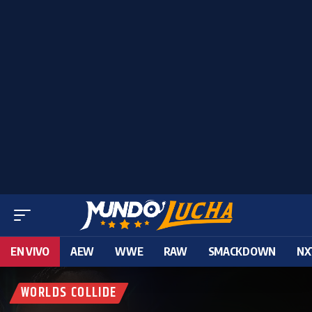
EN VIVO
AEW
WWE
RAW
SMACKDOWN
NX
WORLDS COLLIDE