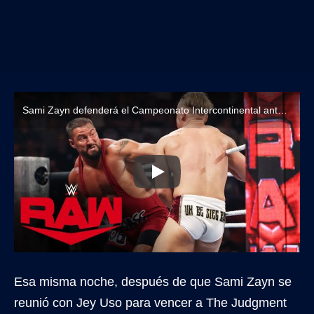
Sami Zayn defenderá el Campeonato Intercontinental ante Bron Breakker en WWE SummerSlam 2024
Esa misma noche, después de que Sami Zayn se
reunió con Jey Uso para vencer a The Judgment