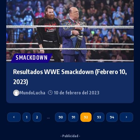
SMACKDOWN
Resultados WWE Smackdown (Febrero 10,
2023)
MundoLucha
10 de febrero del 2023
1
2
…
90
91
92
93
94
- Publicidad -