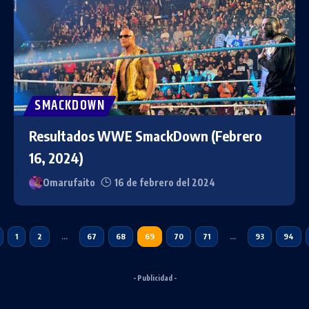
SMACKDOWN
Resultados WWE SmackDown (Febrero
16, 2024)
Omarufaito
16 de febrero del 2024
1
2
…
67
68
69
70
71
…
93
94
- Publicidad -