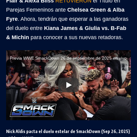
Flair & Alexa Bliss
RETUVIERON
el Título en
Parejas Femeninos ante
Chelsea Green & Alba
Fyre
. Ahora, tendrán que esperar a las ganadoras
del duelo entre
Kiana James & Giulia vs. B-Fab
& Michin
para conocer a sus nuevas retadoras.
Previa WWE SmackDown 26 de septiembre de 2025 en vivo
Nick Aldis pacta el duelo estelar de SmackDown (Sep 26, 2025)