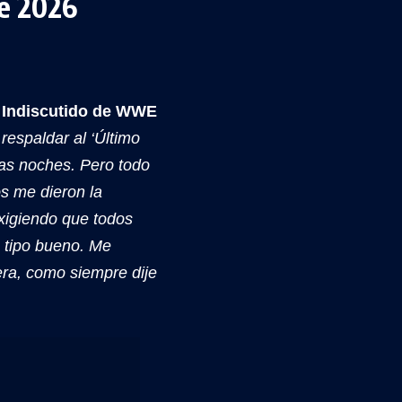
e 2026
 Indiscutido de WWE
espaldar al ‘Último
mas noches. Pero todo
s me dieron la
exigiendo que todos
n tipo bueno. Me
era, como siempre dije