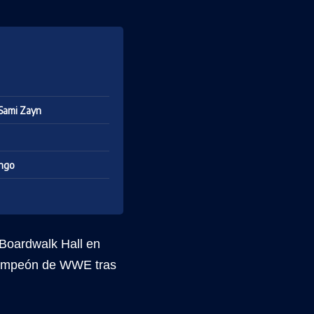
 Sami Zayn
ingo
 Boardwalk Hall en
 Campeón de WWE tras