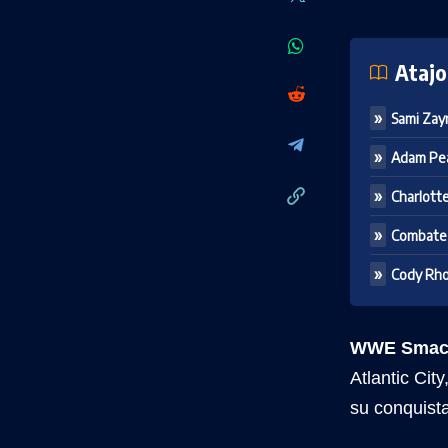
Atajo
Sami Za
Adam Pea
Charlotte
Combate 
Cody Rho
WWE SmackD
Atlantic Ci
su conquist