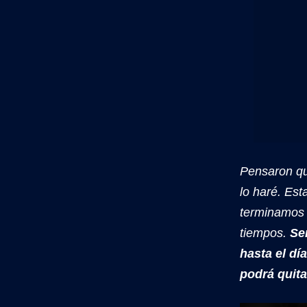
Pensaron qu
lo haré. Es
terminamos 
tiempos.
Se
hasta el d
podrá quit