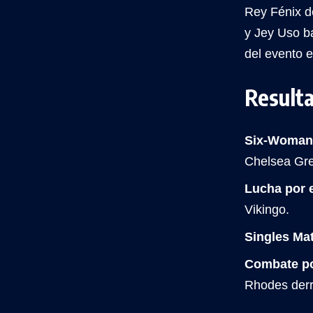
Rey Fénix d
y Jey Uso b
del evento 
Result
Six-Woman
Chelsea Gree
Lucha por 
Vikingo.
Singles Ma
Combate po
Rhodes derr