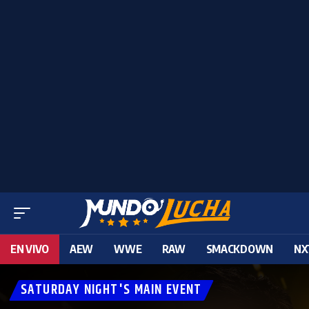
EN VIVO
AEW
WWE
RAW
SMACKDOWN
NX
SATURDAY NIGHT'S MAIN EVENT