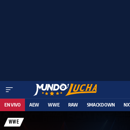
EN VIVO
AEW
WWE
RAW
SMACKDOWN
NX
WWE