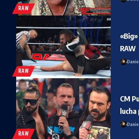
RAW
«Big»
RAW
Danie
RAW
CM Pu
lucha
Danie
RAW