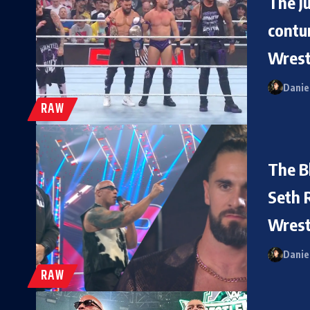
The J
contu
Wrest
Danie
RAW
The B
Seth 
Wrest
Danie
RAW