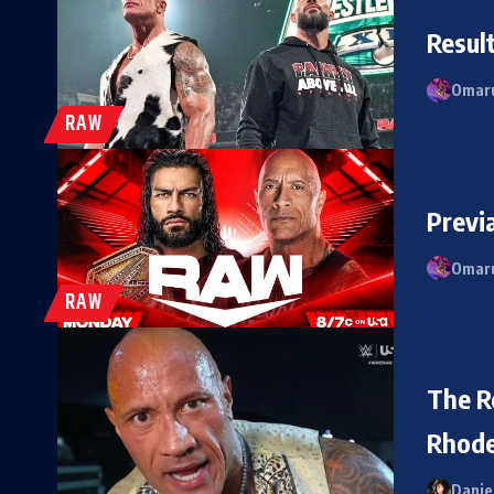
Resul
Omaru
RAW
Previ
Omaru
RAW
The R
Rhode
Danie