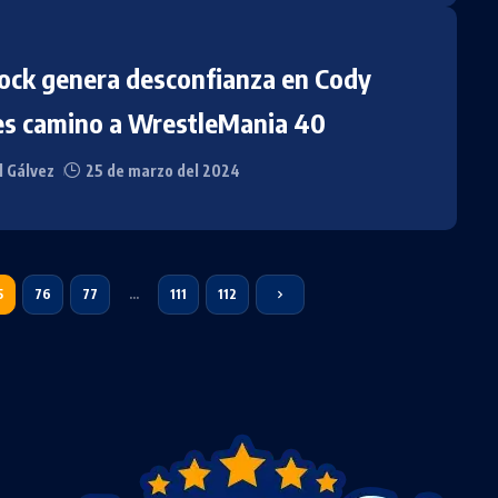
ock genera desconfianza en Cody
s camino a WrestleMania 40
l Gálvez
25 de marzo del 2024
5
76
77
…
111
112