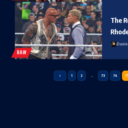
The R
Rhode
Danie
RAW
1
2
…
73
74
7