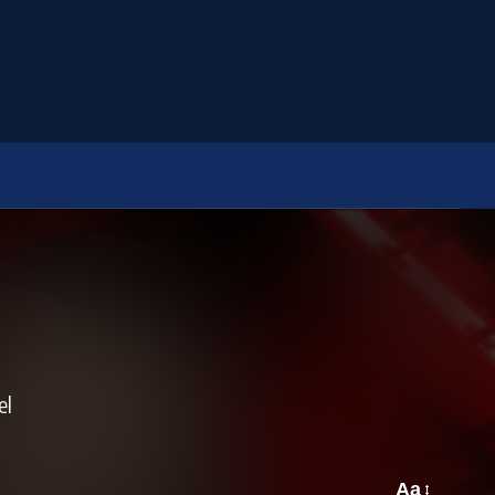
el
Aa