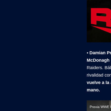
•
Damian Pr
McDonagh
Raiders. Bál
rivalidad co
vuelve a la
mano.
Previa WWE 