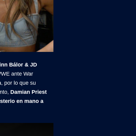
inn Bálor & JD
 WWE ante War
, por lo que su
anto,
Damian Priest
ysterio en mano a