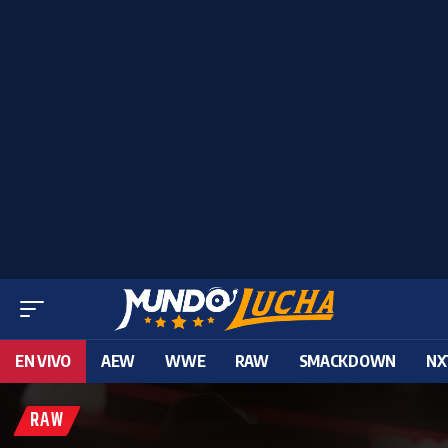
EN VIVO
AEW
WWE
RAW
SMACKDOWN
NX
RAW