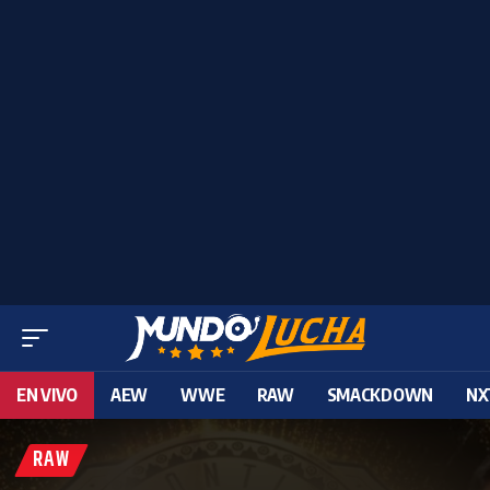
EN VIVO
AEW
WWE
RAW
SMACKDOWN
NX
RAW