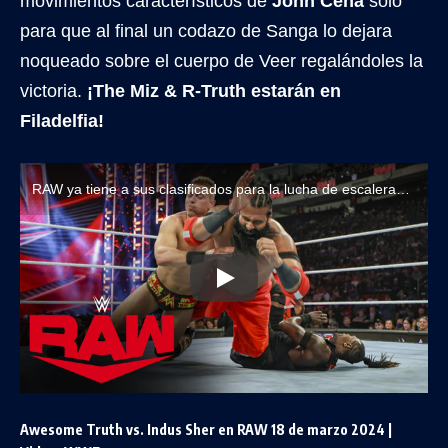
movimientos característicos de
John Cena
solo
para que al final un codazo de Sanga lo dejara
noqueado sobre el cuerpo de Veer regalándoles la
victoria.
¡The Miz & R-Truth estarán en
Filadelfia!
RAW ya tiene a sus clasificados para la lucha de escaleras en WrestleMania 40
Awesome Truth vs. Indus Sher en RAW 18 de marzo 2024 |