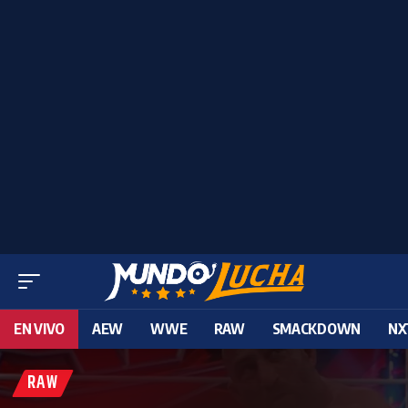
EN VIVO
AEW
WWE
RAW
SMACKDOWN
NX
RAW