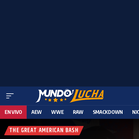
EN VIVO
AEW
WWE
RAW
SMACKDOWN
NX
THE GREAT AMERICAN BASH