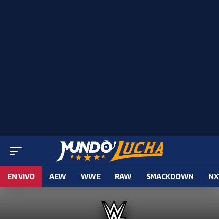
EN VIVO
AEW
WWE
RAW
SMACKDOWN
NX