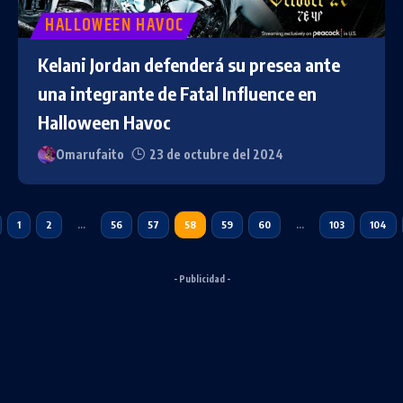
HALLOWEEN HAVOC
Kelani Jordan defenderá su presea ante
una integrante de Fatal Influence en
Halloween Havoc
Omarufaito
23 de octubre del 2024
1
2
…
56
57
58
59
60
…
103
104
- Publicidad -