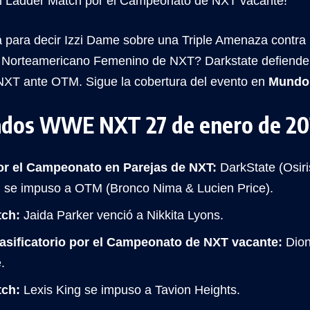
el Ladder Match por el Campeonato de NXT vacante!
 para decir Izzi Dame sobre una Triple Amenaza contra 
lo Norteamericano Femenino de NXT? Darkstate defiend
NXT ante OTM. Sigue la cobertura del evento en
Mundo
ados WWE NXT 27 de enero de 2
r el Campeonato en Parejas de NXT:
DarkState (Osiri
) se impuso a OTM (Bronco Nima & Lucien Price).
tch:
Jaida Parker venció a Nikkita Lyons.
asificatorio por el Campeonato de NXT vacante:
Dion
.
tch:
Lexis King se impuso a Tavion Heights.