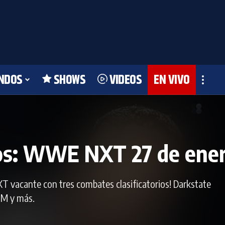
NDOS
SHOWS
VIDEOS
EN VIVO
dos: WWE NXT 27 de ene
T vacante con tres combates clasificatorios! Darkstate
TM y más.