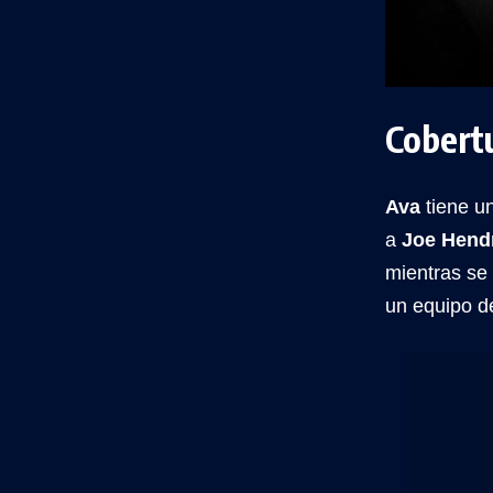
Cobert
Ava
tiene un
a
Joe Hend
mientras se
un equipo d