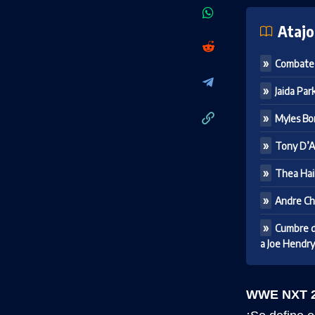
Atajo
Combate 
Jaida Par
Myles Bo
Tony D’An
Thea Hail
Andre Ch
Cumbre d
a Joe Hendry
WWE NXT 27