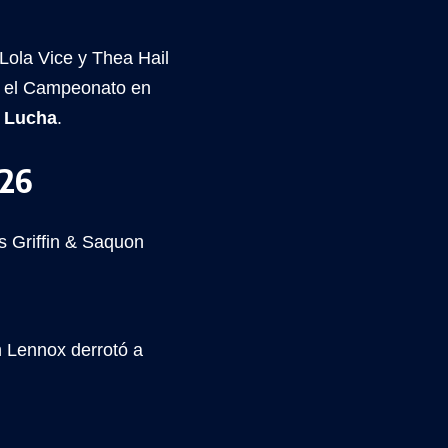
Lola Vice y Thea Hail
e el Campeonato en
 Lucha
.
026
s Griffin & Saquon
 Lennox derrotó a