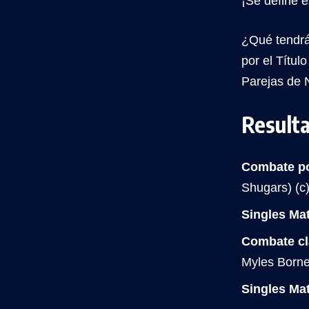
¡Se define 
¿Qué tendrá
por el Títu
Parejas de 
Result
Combate po
Shugars) (c
Singles Ma
Combate cl
Myles Borne
Singles Ma