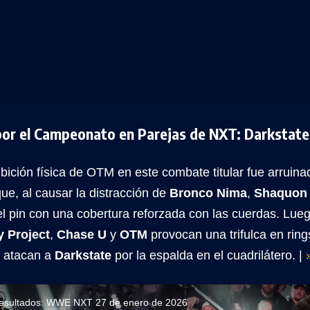
or el Campeonato en Parejas de NXT: Darkstate
bición física de OTM en este combate titular fue arruin
ue, al causar la distracción de
Bronco Nima
,
Shaquon
el pin con una cobertura reforzada con las cuerdas. Lue
y Project
,
Chase U
y
OTM
provocan una trifulca en ring
atacan a
Darkstate
por la espalda en el cuadrilátero. |
resultados: WWE NXT 27 de enero de 2026