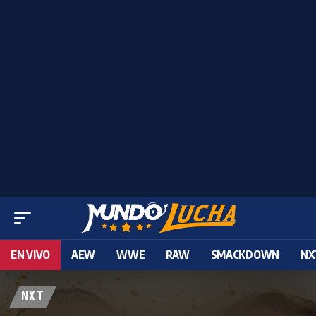
EN VIVO
AEW
WWE
RAW
SMACKDOWN
NX
NXT