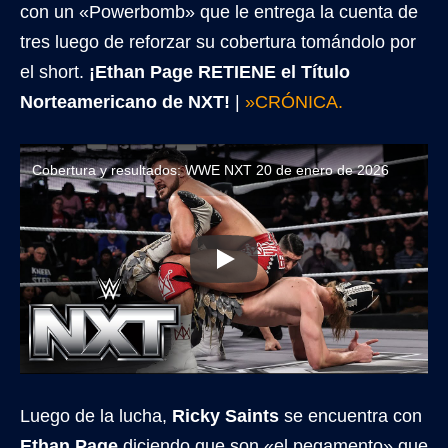
con un «Powerbomb» que le entrega la cuenta de
tres luego de reforzar su cobertura tomándolo por
el short.
¡Ethan Page RETIENE el Título
Norteamericano de NXT!
|
»CRÓNICA.
Cobertura y resultados: WWE NXT 20 de enero de 2026
Luego de la lucha,
Ricky Saints
se encuentra con
Ethan Page
diciendo que son «el pegamento» que