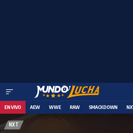
EN VIVO
AEW
WWE
RAW
SMACKDOWN
NX
NXT