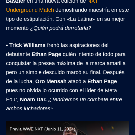
Baszler
en una nueva edición de
NXT
Underground Match
demostrando maestría en este
tipo de estipulación. Con «La Latina» en su mejor
momento
¿Quién podrá derrotarla?
• Trick Williams
frenó las aspiraciones del
debutante
Ethan Page
quién intento de todo para
conquistar la presea máxima de la marca amarilla
pero un simple descuido marcó su final. Después
de la lucha,
Oro Mensah
atacó a
Ethan Page
pues no olvida lo ocurrido con el líder de Meta
Four,
Noam Dar.
¿Tendremos un combate entre
ambos luchadores?
Previa WWE NXT (Junio 11, 2024)