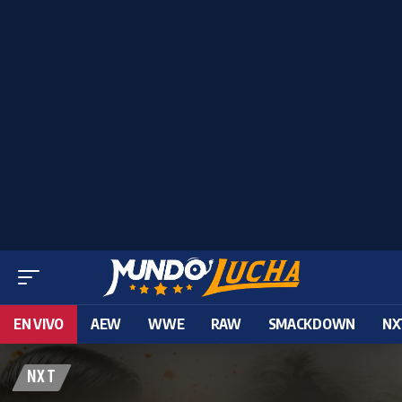
EN VIVO
AEW
WWE
RAW
SMACKDOWN
NX
NXT