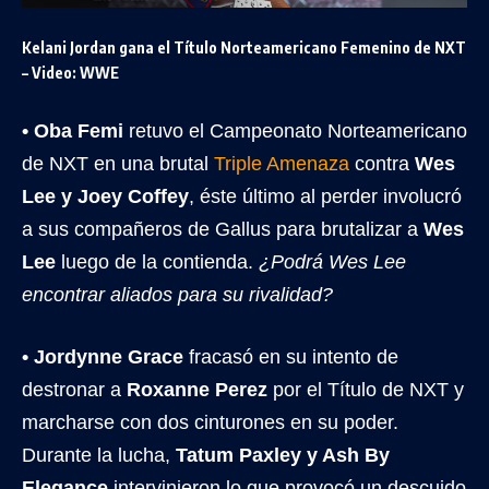
Kelani Jordan gana el Título Norteamericano Femenino de NXT
– Video: WWE
• Oba Femi
retuvo el Campeonato Norteamericano
de NXT en una brutal
Triple Amenaza
contra
Wes
Lee y Joey Coffey
, éste último al perder involucró
a sus compañeros de Gallus para brutalizar a
Wes
Lee
luego de la contienda.
¿Podrá Wes Lee
encontrar aliados para su rivalidad?
• Jordynne Grace
fracasó en su intento de
destronar a
Roxanne Perez
por el Título de NXT y
marcharse con dos cinturones en su poder.
Durante la lucha,
Tatum Paxley y Ash By
Elegance
intervinieron lo que provocó un descuido