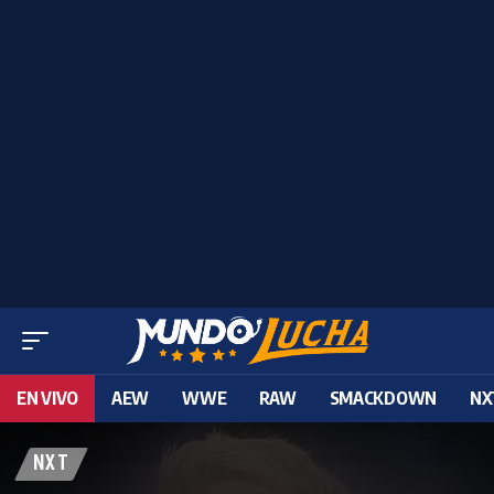
EN VIVO
AEW
WWE
RAW
SMACKDOWN
NX
NXT