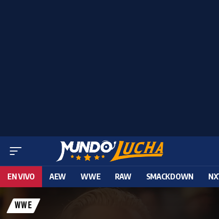
EN VIVO
AEW
WWE
RAW
SMACKDOWN
NX
WWE