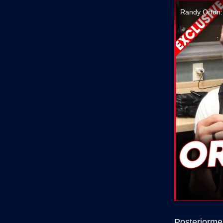
Randy Orton:
Posteriorme