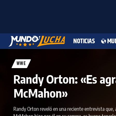
NOTICIAS
MU
WWE
Randy Orton: «Es agr
McMahon»
Randy Orton reveló en una reciente entrevista que, 
McMahon hizo por él en su carrera, es bueno tener