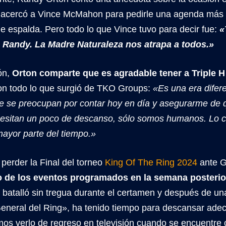
 acercó a Vince McMahon para pedirle una agenda más 
e espalda. Pero todo lo que Vince tuvo para decir fue:
«
 Randy. La Madre Naturaleza nos atrapa a todos.»
ón,
Orton comparte que es agradable tener a Triple H
con todo lo que surgió de TKO Groups:
«Es una era difer
e se preocupan por contar hoy en día y asegurarme de q
esitan un poco de descanso, sólo somos humanos. Lo c
mayor parte del tiempo.»
perder la Final del torneo
King Of The Ring 2024
ante G
o de los eventos programados en la semana posterio
 batalló sin tregua durante el certamen y después de un
General del Ring», ha tenido tiempo para descansar ade
s verlo de regreso en televisión cuando se encuentre ci