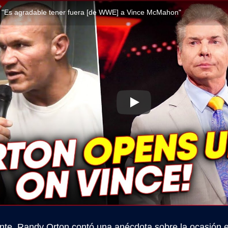
 "Es agradable tener fuera [de WWE] a Vince McMahon"
nte, Randy Orton contó una anécdota sobre la ocasión 