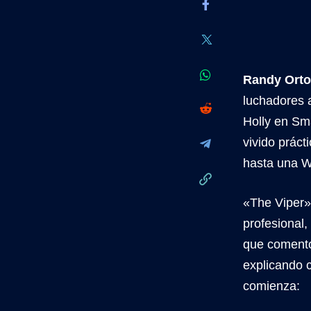
Randy Ort
luchadores 
Holly en Sm
vivido prác
hasta una W
«The Viper»
profesional
que comento
explicando 
comienza: