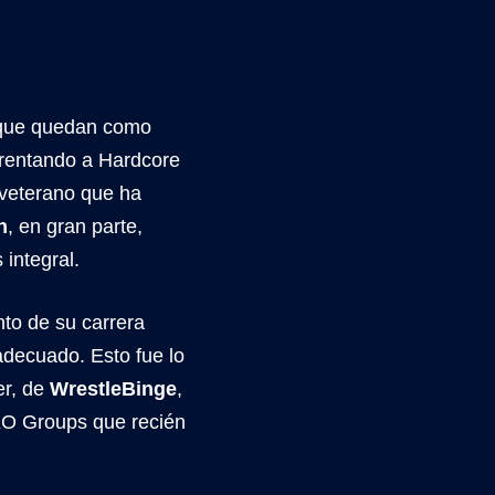
 que quedan como
frentando a Hardcore
 veterano que ha
n
, en gran parte,
integral.
to de su carrera
adecuado. Esto fue lo
er, de
WrestleBinge
,
KO Groups que recién