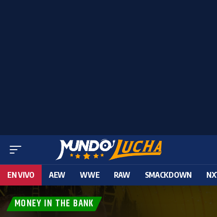
EN VIVO
AEW
WWE
RAW
SMACKDOWN
NX
MONEY IN THE BANK