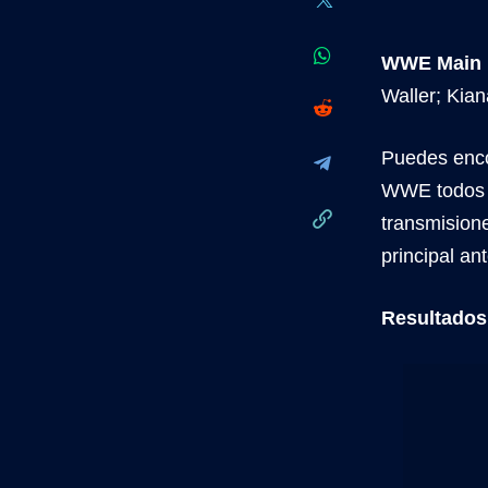
WWE Main E
Waller; Kia
Puedes enco
WWE todos l
transmisione
principal a
Resultados