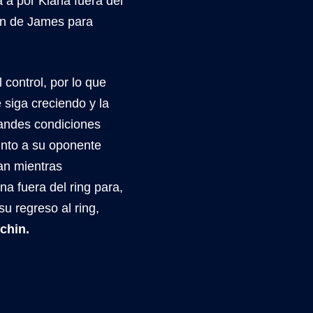
 a por Kiana fuera del
ión de James para
control, por lo que
 siga creciendo y la
andes condiciones
junto a su oponente
an mientras
na fuera del ring para,
u regreso al ring,
chin.