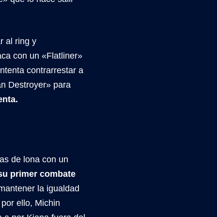
 al ring y
a con un «Flatliner»
ntenta contrarrestar a
an Destroyer» para
nta.
ras de lona con un
su primer combate
 mantener la igualdad
por ello, Michin