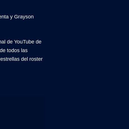
enta y Grayson
nal de YouTube de
de todos las
strellas del roster