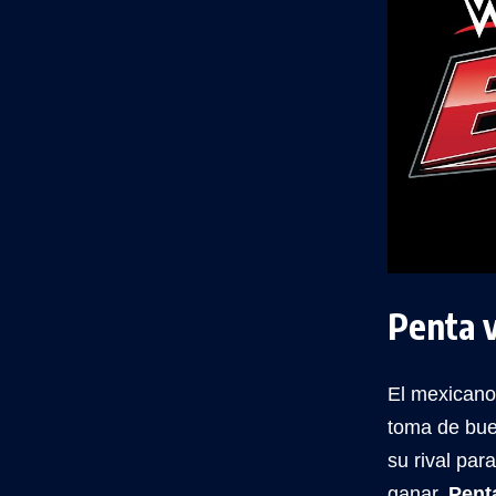
Penta 
El mexicano 
toma de buen
su rival par
ganar.
Pent