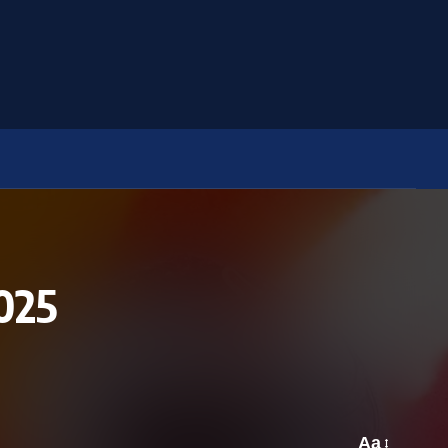
025
Aa