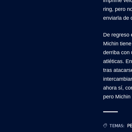
imprime velo
ring, pero 
enviarla de 
De regreso e
Michin tiene
derriba con
atléticas. E
tras atacar
intercambian
ahora sí, co
pero Michin
TEMAS:
P