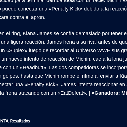
cidad para terminar derribándola con un tacle. Michin va
no puede conectar una «Penalty Kick» debido a la reacc
cara contra el apron.
n el ring, Kiana James se confía demasiado por tener el 
 una ligera reacción. James frena a su rival antes de que
 un «Suplex» luego de recordar al Universo WWE sus gr
n un nuevo intento de reacción de Michin, cae a la lona 
se con un «Headbutt». Las dos competidoras se incorpor
 golpes, hasta que Michin rompe el ritmo al enviar a Kia
nectar una «Penalty Kick». James intenta reaccionar en s
 la frena atacando con un «EatDefeat». |
»Ganadora: Mi
ENTA
,
Resultados