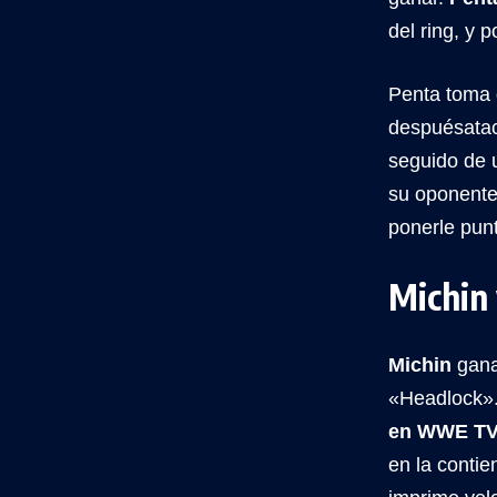
del ring, y 
Penta toma d
despuésatac
seguido de u
su oponente
ponerle punt
Michin 
Michin
gana 
«Headlock»
en WWE TV
en la contie