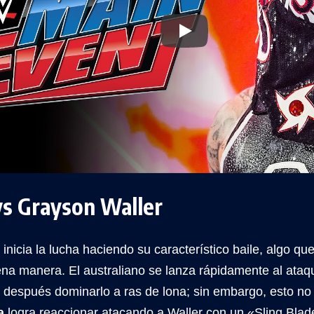
vs Grayson Waller
inicia la lucha haciendo su característico baile, algo qu
a manera. El australiano se lanza rápidamente al ataqu
a después dominarlo a ras de lona; sin embargo, esto no 
a
logra reaccionar atacando a Waller con un «Sling Blade