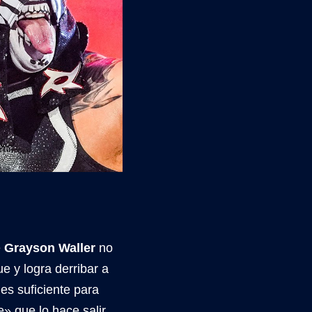
e
Grayson Waller
no
e y logra derribar a
es suficiente para
» que lo hace salir