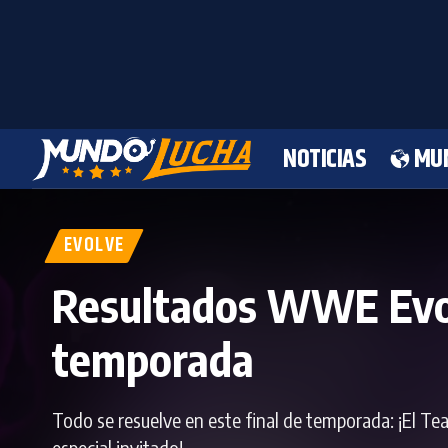
NOTICIAS
MU
EVOLVE
Resultados WWE Evolv
temporada
Todo se resuelve en este final de temporada: ¡El T
especial invitado!