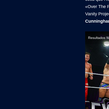
«Over The R
Vanity Proj
Cunningham
Resultados W