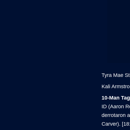
Tyra Mae Ste
Kali Armstr
10-Man Tag
ID (Aaron R
derrotaron 
Carver). [18