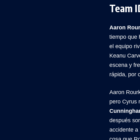
Team I
Aaron Rou
tiempo que 
el equipo ri
Keanu Carve
escena y fr
rápida, por c
Aaron Rourk
pero Cyrus 
Cunningh
después son
accidente a
cosa que Ro