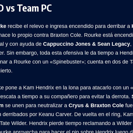
D vs Team PC
rke
recibe el relevo e ingresa encendido para derribar a
hace lo propio contra Braxton Cole. Rourke está encend
val y con ayuda de
Cappuccino Jones & Sean Legacy
,
r. Sin embargo, toda esta ofensiva le da tiempo a Hendr
enar a Rourke con un «Spinebuster»; cuenta en dos de Ta
ierto.
e pone a Kam Hendrix en la lona para atacarlo con un «
rescata a tiempo a su compañero para evitar la derrota.
am
se unen para neutralizar a
Cryus & Braxton Cole
fue
 derribados por Keanu Carver. De vuelta en el ring, Ka
 Tate Wilder. Hendrix pierde tiempo reclamando a Wilder
urke aprovecha para hacer el pin sobre Hendrix luego d