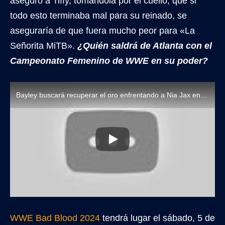
aseguró a Tiffy, tomándola por el cuello, que si
todo esto terminaba mal para su reinado, se
aseguraría de que fuera mucho peor para «La
Señorita MiTB».
¿Quién saldrá de Atlanta con el
Campeonato Femenino de WWE en su poder?
Bayley buscará recuperar el oro enfrentando a Nia Jax en WWE Bad Blood 2024
WWE Bad Blood 2024
tendrá lugar el sábado, 5 de