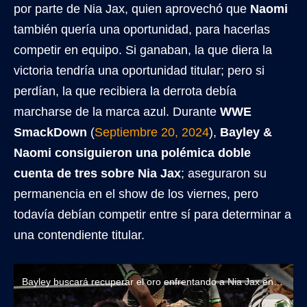
por parte de Nia Jax, quien aprovechó que
Naomi
también quería una oportunidad, para hacerlas
competir en equipo. Si ganaban, la que diera la
victoria tendría una oportunidad titular; pero si
perdían, la que recibiera la derrota debía
marcharse de la marca azul. Durante
WWE
SmackDown
(
Septiembre 20, 2024
),
Bayley &
Naomi consiguieron una polémica doble
cuenta de tres sobre Nia Jax
; aseguraron su
permanencia en el show de los viernes, pero
todavía debían competir entre sí para determinar a
una contendiente titular.
Bayley buscará recuperar el oro enfrentando a Nia Jax en WWE Bad Blood 2024