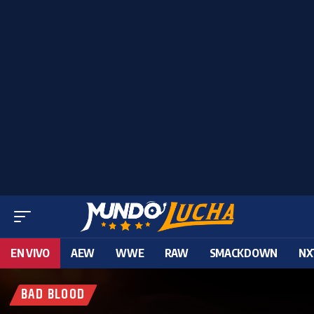
EN VIVO
AEW
WWE
RAW
SMACKDOWN
NX
BAD BLOOD