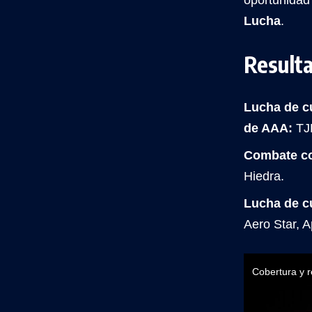
oportunidad
Lucha
.
Result
Lucha de c
de AAA:
TJP
Combate con
Hiedra.
Lucha de cu
Aero Star, 
Cobertura y 