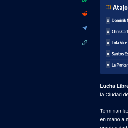
Atajo
Dominik M
Chris Car
Lola Vice
Santos Es
La Parka 
Lucha Libr
la Ciudad d
Terminan la
en mano a m