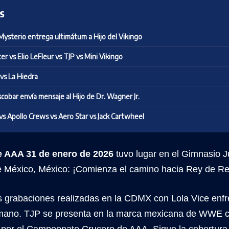
s
ysterio entrega ultimátum a Hijo del Vikingo
ter vs Elio LeFleur vs TJP vs Mini Vikingo
 vs La Hiedra
cobar envía mensaje al Hijo de Dr. Wagner Jr.
vs Apollo Crews vs Aero Star vs Jack Cartwheel
e AAA 31 de enero de 2026
tuvo lugar en el Gimnasio J
e México, México: ¡Comienza el camino hacia Rey de Re
s grabaciones realizadas en la CDMX con Lola Vice enf
ano. TJP se presenta en la marca mexicana de WWE c