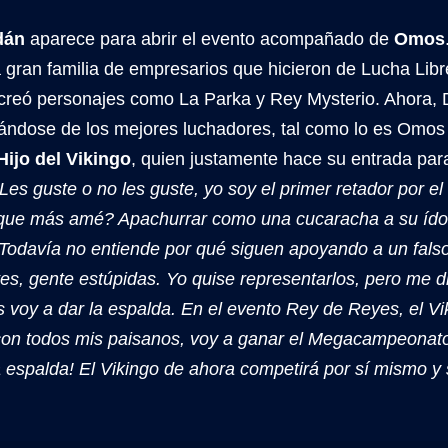
dán
aparece para abrir el evento acompañado de
Omos
a gran familia de empresarios que hicieron de Lucha Lib
creó personajes como La Parka y Rey Mysterio. Ahora, 
ándose de los mejores luchadores, tal como lo es Omos 
Hijo del Vikingo
, quien justamente hace su entrada para 
Les guste o no les guste, yo soy el primer retador por
que más amé? Apachurrar como una cucaracha a su ído
Todavía no entiende por qué siguen apoyando a un falso
es, gente estúpidas. Yo quise representarlos, pero me di
s voy a dar la espalda. En el evento Rey de Reyes, el Vi
 con todos mis paisanos, voy a ganar el Megacampeonato
 espalda! El Vikingo de ahora competirá por sí mismo y 