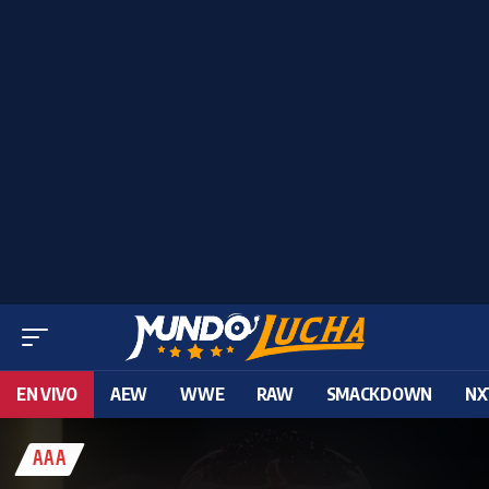
EN VIVO
AEW
WWE
RAW
SMACKDOWN
NX
AAA