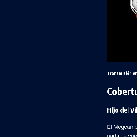
Transmisión en
Cobert
Hijo del V
El Megcam
nada, le vue