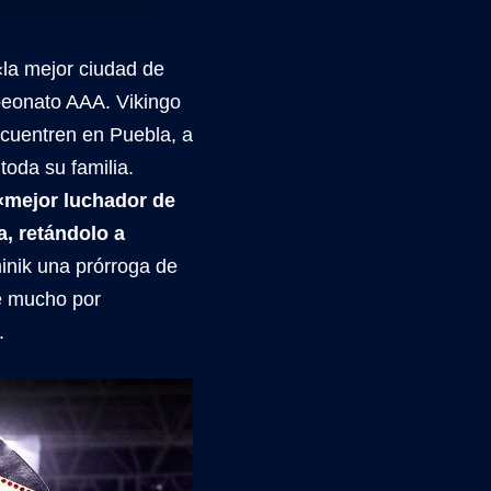
«la mejor ciudad de
peonato AAA. Vikingo
cuentren en Puebla, a
toda su familia.
«mejor luchador de
a, retándolo a
minik una prórroga de
e mucho por
.