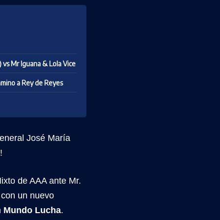
 vs Mr Iguana & Lola Vice
camino a Rey de Reyes
General José María
!
xto de AAA ante Mr.
s con un nuevo
n
Mundo Lucha
.