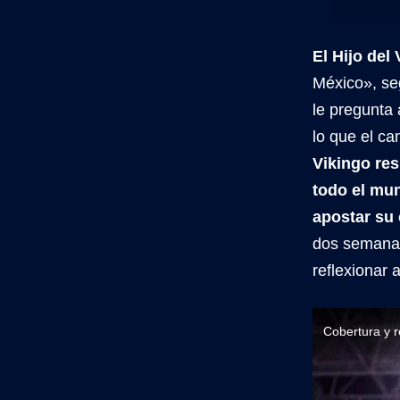
El Hijo del
México», se
le pregunta
lo que el ca
Vikingo re
todo el mun
apostar su 
dos semanas
reflexionar 
Cobertura y r