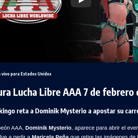
 vivo para Estados Unidos
ura Lucha Libre AAA 7 de febrero
ikingo reta a Dominik Mysterio a apostar su carre
peón AAA,
Dominik Mysterio
, aparece para abrir el eve
lve a pedir a
Maricela Peña
que retire las imágenes de