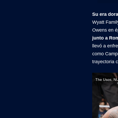
Su era dor
Wyatt Famil
Owens en é
junto a Ro
llevó a enfr
como Campe
trayectoria
The Usos, N