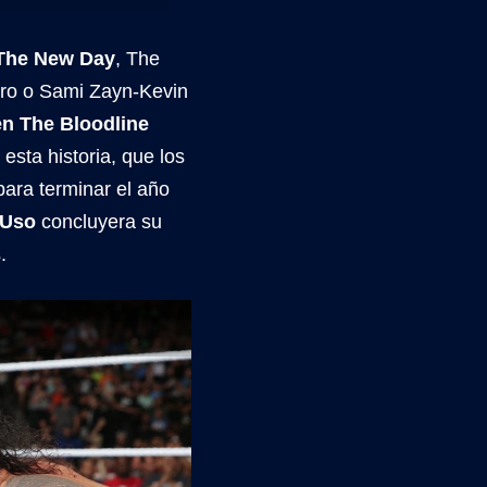
 The New Day
, The
Bro o Sami Zayn-Kevin
en The Bloodline
esta historia, que los
para terminar el año
 Uso
concluyera su
.