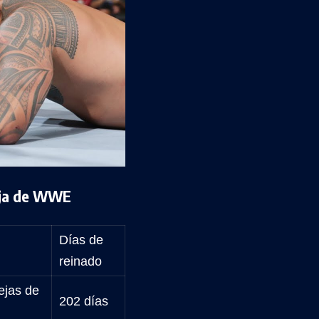
eja de WWE
Días de
reinado
ejas de
202 días