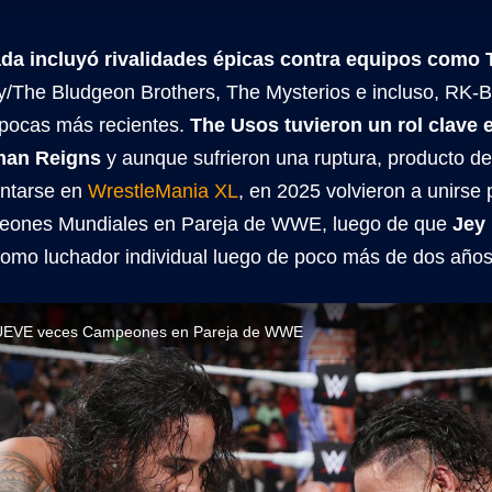
ada incluyó rivalidades épicas contra equipos como
y/The Bludgeon Brothers, The Mysterios e incluso, RK-
pocas más recientes.
The Usos tuvieron un rol clave 
man Reigns
y aunque sufrieron una ruptura, producto de 
entarse en
WrestleMania XL
, en 2025 volvieron a unirse 
ones Mundiales en Pareja de WWE, luego de que
Jey
 como luchador individual luego de poco más de dos años
UEVE veces Campeones en Pareja de WWE