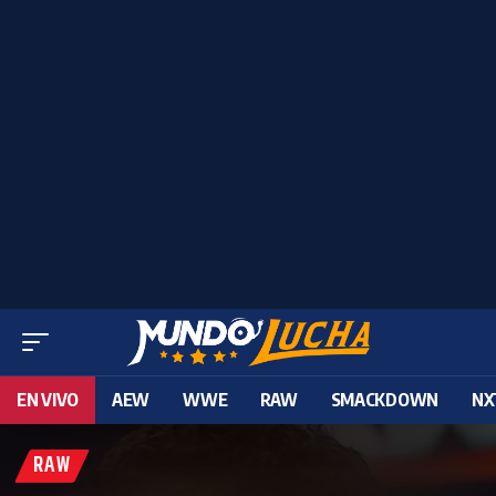
EN VIVO
AEW
WWE
RAW
SMACKDOWN
NX
RAW