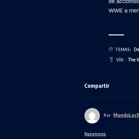
de accionis
WWE a menos
TEMAS:
De
VÍA:
The W
Compartir
MundoLuc
Por
fassssss