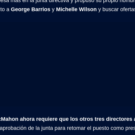
esa más en la junta directiva y propuso su propio nombre
nto a
George Barrios
y
Michelle Wilson
y buscar oferta
cMahon ahora requiere que los otros tres directore
 aprobación de la junta para retomar el puesto como pr