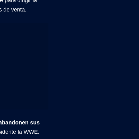
 para dirigir la
s de venta.
s abandonen sus
esidente la WWE.