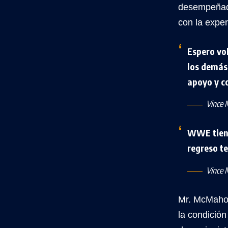
desempeñado
con la exper
Espero vol
los demás 
apoyo y c
Vince
WWE tiene
regreso t
Vince
Mr. McMahon
la condición