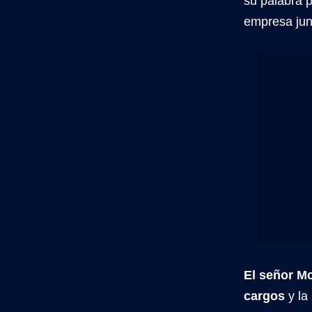
su palabra p
empresa ju
El señor M
cargos
y la