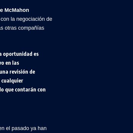
nce McMahon
 con la negociación de
as otras compañías
a oportunidad es
vo en las
una revisión de
 cualquier
ndo que contarán con
en el pasado ya han