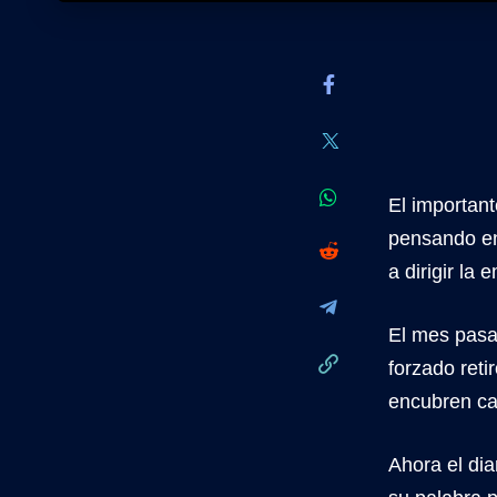
El importan
pensando en
a dirigir la
El mes pasa
forzado reti
encubren ca
Ahora el di