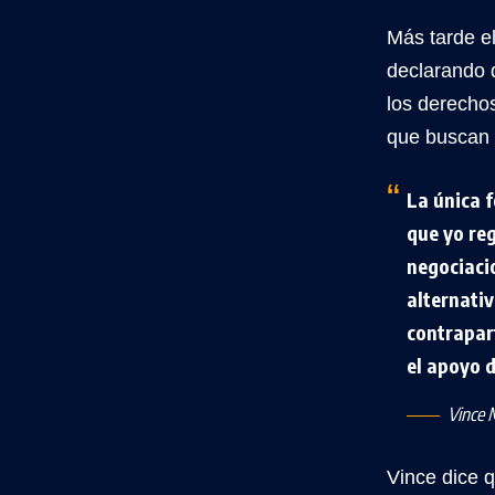
Más tarde el
declarando 
los derecho
que buscan p
La única 
que yo reg
negociaci
alternati
contrapar
el apoyo d
Vince
Vince dice 