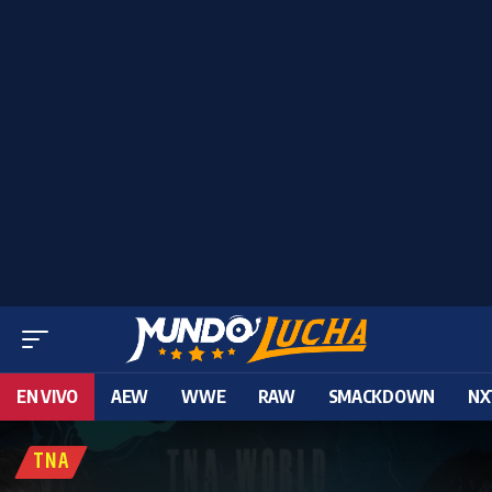
EN VIVO
AEW
WWE
RAW
SMACKDOWN
NX
TNA