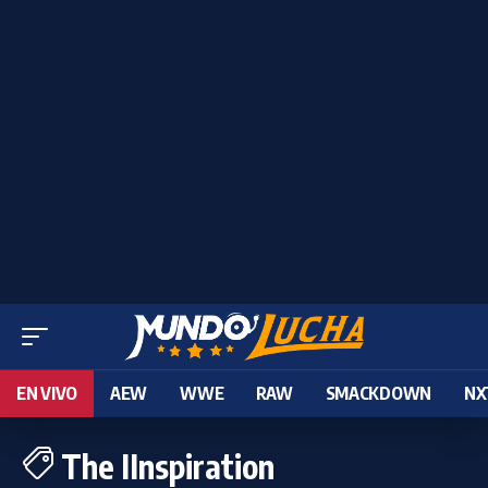
EN VIVO
AEW
WWE
RAW
SMACKDOWN
NX
The IInspiration