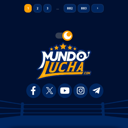
1
2
3
…
882
883