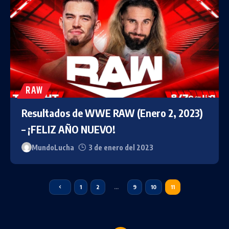
RAW
Resultados de WWE RAW (Enero 2, 2023)
– ¡FELIZ AÑO NUEVO!
MundoLucha
3 de enero del 2023
1
2
…
9
10
11