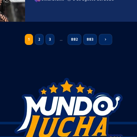
1
2
3
…
882
883