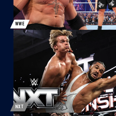
WWE
NXT