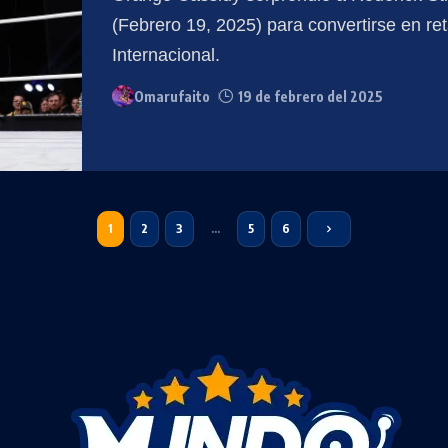
(Febrero 19, 2025) para convertirse en re
Internacional.
Omarufaito
19 de febrero del 2025
1
2
3
…
5
6