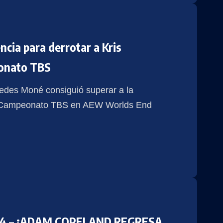
cia para derrotar a Kris
eonato TBS
edes Moné consiguió superar a la
su Campeonato TBS en AEW Worlds End
024 – ¡ADAM COPELAND REGRESA