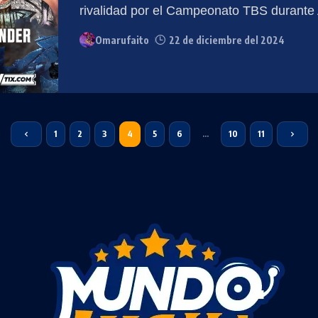
rivalidad por el Campeonato TBS durant
Omarufaito
22 de diciembre del 2024
1
2
3
4
5
6
…
10
11