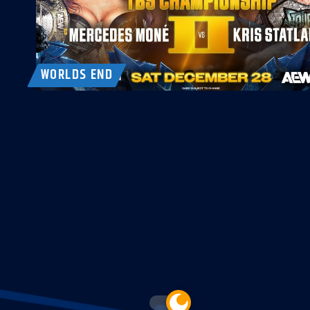
WORLDS END