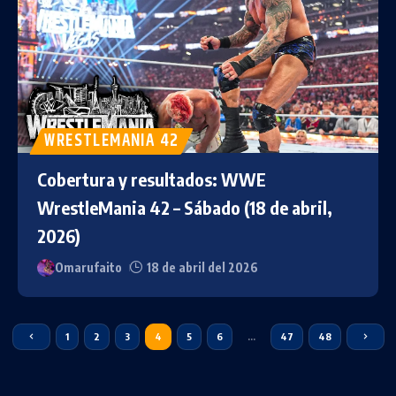
WRESTLEMANIA 42
Cobertura y resultados: WWE
WrestleMania 42 – Sábado (18 de abril,
2026)
Omarufaito
18 de abril del 2026
1
2
3
4
5
6
…
47
48