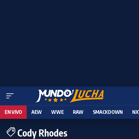
EN VIVO
AEW
WWE
RAW
SMACKDOWN
NX
Cody Rhodes