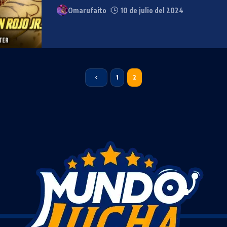
Omarufaito
10 de julio del 2024
1
2