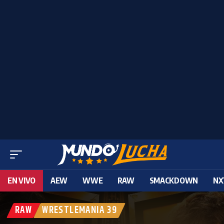
EN VIVO
AEW
WWE
RAW
SMACKDOWN
NX
RAW
WRESTLEMANIA 39