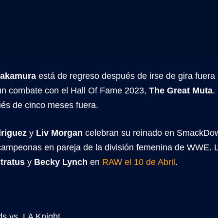
Nakamura
está de regreso después de irse de gira fuera
un combate con el Hall Of Fame 2023,
The Great Muta
.
s de cinco meses fuera.
driguez
y
Liv Morgan
celebran su reinado en SmackDo
campeonas en pareja de la división femenina de WWE. 
Stratus
y
Becky Lynch
en
RAW el 10 de Abril
.
s vs. LA Knight