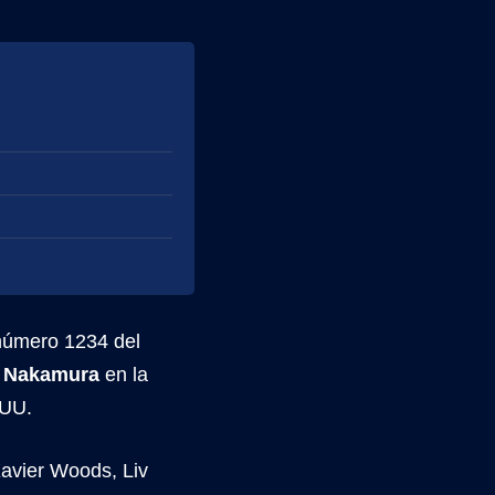
número 1234 del
e Nakamura
en la
EUU.
avier Woods, Liv