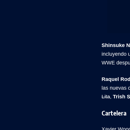
Shinsuke 
incluyendo 
WWE despué
Raquel Ro
las nuevas 
Lita
,
Trish 
Cartelera
Xavier Wood