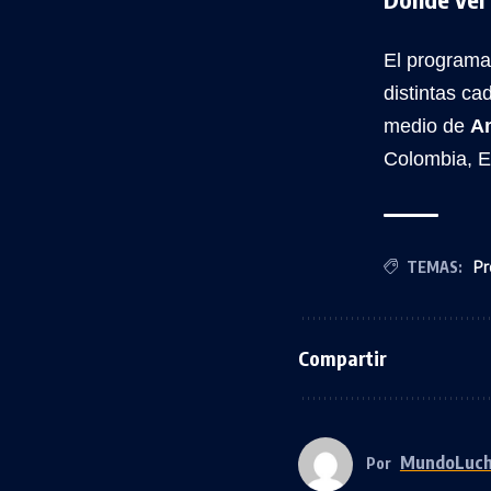
El programa
distintas ca
medio de
A
Colombia, E
TEMAS:
Pr
Compartir
MundoLuc
Por