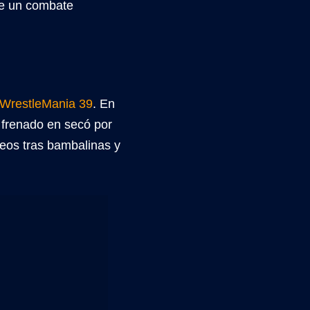
de un combate
WrestleMania 39
. En
e frenado en secó por
eos tras bambalinas y