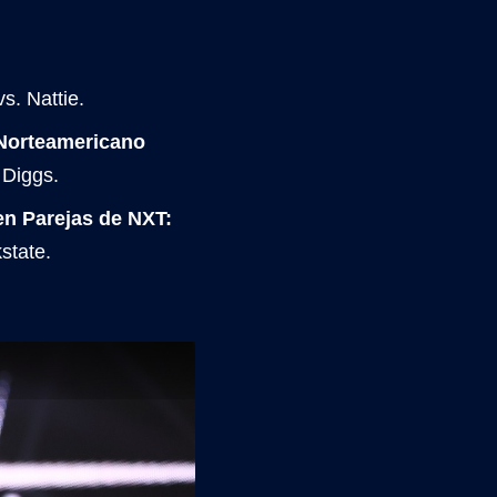
s. Nattie.
 Norteamericano
 Diggs.
en Parejas de NXT:
state.