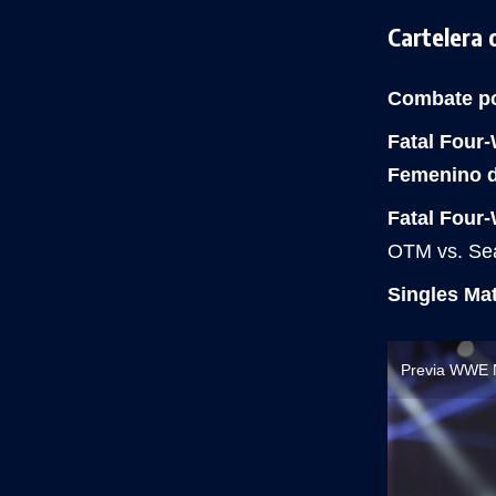
Cartelera o
Combate po
Fatal Four
Femenino d
Fatal Four
OTM vs. Sea
Singles Ma
Previa WWE N