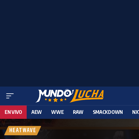
EN VIVO
AEW
WWE
RAW
SMACKDOWN
NX
HEATWAVE