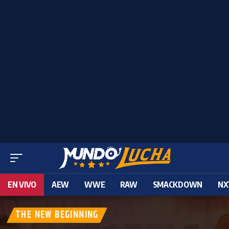
EN VIVO
AEW
WWE
RAW
SMACKDOWN
NX
THE NEW BEGINNING