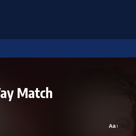
Way Match
Aa