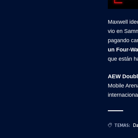
Maxwell ide
vio en Sammy
pagando car
un Four-Wa
que están ha
AEW Double
Mobile Arena
internaciona
TEMAS:
Da