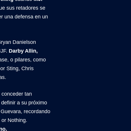
e sus retadores se
cer una defensa en un
ryan Danielson
MJF.
Darby Allin,
ase, o pilares, como
or Sting, Chris
as.
a conceder tan
 definir a su próximo
y Guevara, recordando
 or Nothing.
no.