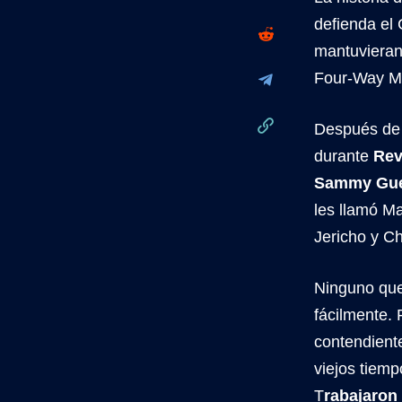
defienda el
mantuvieran 
Four-Way M
Después de 
durante
Rev
Sammy Guev
les llamó Ma
Jericho y Ch
Ninguno quer
fácilmente.
contendient
viejos tiemp
T
rabajaron