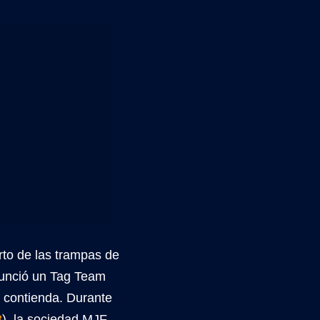
rto de las trampas de
nunció un Tag Team
a contienda. Durante
3
), la sociedad MJF-