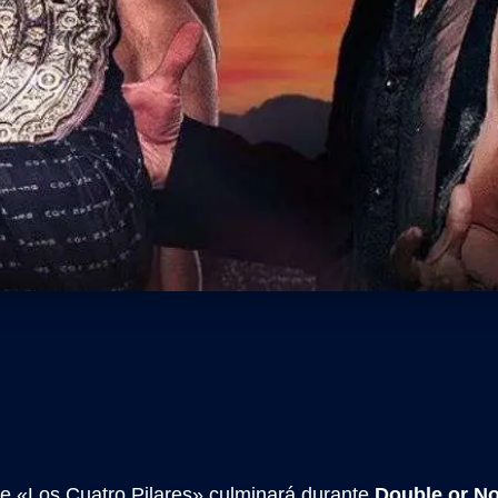
 de «Los Cuatro Pilares» culminará durante
Double or No