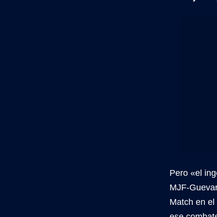
Pero «el ing
MJF-Guevara
Match en el 
ese combate