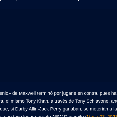
enio» de Maxwell terminó por jugarle en contra, pues ha
, el mismo Tony Khan, a través de Tony Schiavone, a
que, si Darby Allin-Jack Perry ganaban, se meterián a l
, que tuvo lugar durante AEW Dynamite (
Mayo 03, 202