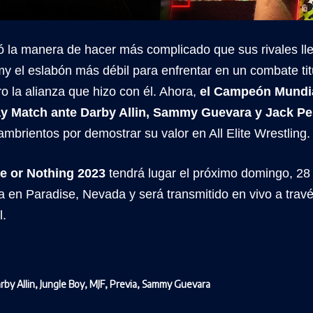
ó la manera de hacer más complicado que sus rivales ll
 el eslabón más débil para enfrentar en un combate tit
o la alianza que hizo con él. Ahora,
el Campeón Mundia
y Match ante Darby Allin, Sammy Guevara y Jack Pe
mbrientos por demostrar su valor en All Elite Wrestling.
 or Nothing 2023
tendrá lugar el próximo domingo, 28
 en Paradise, Nevada y será transmitido en vivo a travé
l.
rby Allin
,
Jungle Boy
,
MJF
,
Previa
,
Sammy Guevara