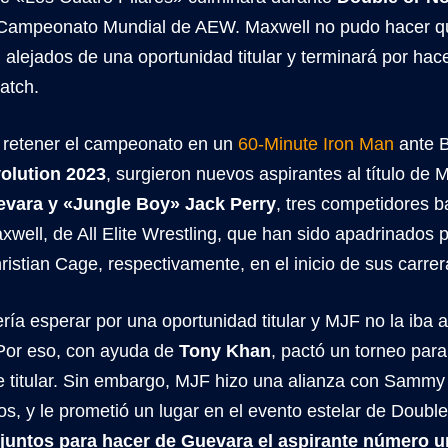
 Campeonato Mundial de AEW. Maxwell no pudo hacer qu
alejados de una oportunidad titular y terminará por ha
atch.
retener el campeonato en un
60-Minute Iron Man
ante B
olution 2023
, surgieron nuevos aspirantes al título de 
ara y «Jungle Boy» Jack Perry
, tres competidores b
xwell, de All Elite Wrestling, que han sido apadrinados p
ristian Cage, respectivamente, en el inicio de sus carrer
ía esperar por una oportunidad titular y MJF no la iba 
 Por eso, con ayuda de
Tony Khan
, pactó un torneo para
e titular. Sin embargo, MJF hizo una alianza con Samm
os, y le prometió un lugar en el evento estelar de Double
 juntos para hacer de Guevara el aspirante número u