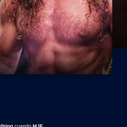
thing
cuando
MJF