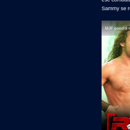
Sammy se rom
MJF pondrá e