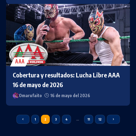
AAA
Cobertura y resultados: Lucha Libre AAA
16 de mayo de 2026
Omarufaito
16 de mayo del 2026
1
2
3
4
…
11
12