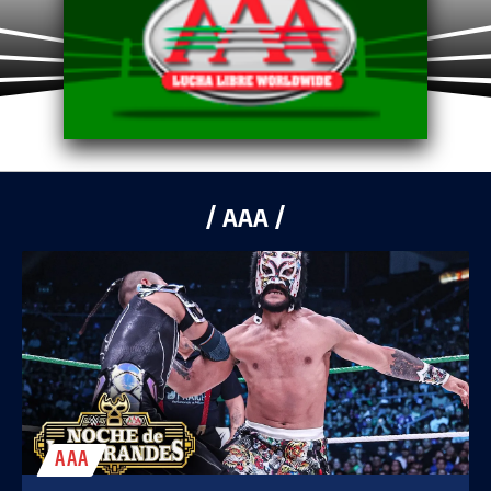
AAA
AAA