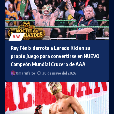
AAA
Rey Fénix derrota a Laredo Kid en su
propio juego para convertirse en NUEVO
Campeón Mundial Crucero de AAA
Omarufaito
30 de mayo del 2026