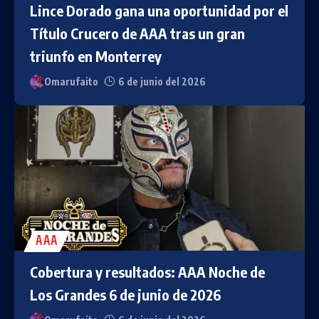
Lince Dorado gana una oportunidad por el
Título Crucero de AAA tras un gran
triunfo en Monterrey
Omarufaito
6 de junio del 2026
AAA
Cobertura y resultados: AAA Noche de
Los Grandes 6 de junio de 2026